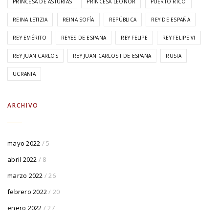
PRINCESA DE ASTURIAS
PRINCESA LEONOR
PUERTO RICO
REINA LETIZIA
REINA SOFÍA
REPÚBLICA
REY DE ESPAÑA
REY EMÉRITO
REYES DE ESPAÑA
REY FELIPE
REY FELIPE VI
REY JUAN CARLOS
REY JUAN CARLOS I DE ESPAÑA
RUSIA
UCRANIA
ARCHIVO
mayo 2022
/ 5
abril 2022
/ 8
marzo 2022
/ 26
febrero 2022
/ 20
enero 2022
/ 27