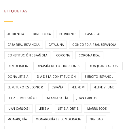
ETIQUETAS
AUDIENCIA
BARCELONA
BORBONES
CASA REAL
CASA REAL ESPAÑOLA
CATALUÑA
CONCORDIA REAL ESPAÑOLA
CONSTITUCIÓN ESPAÑOLA
CORONA
CORONA REAL
DEMOCRACIA
DINASTÍA DE LOS BORBONES
DON JUAN CARLOS I
DOÑA LETIZIA
DÍA DE LA CONSTITUCIÓN
EJERCITO ESPAÑOL
EL FUTURO ES LEONOR
ESPAÑA
FELIPE VI
FELIPE VI UNE
FELIZ CUMPLEAÑOS
INFANTA SOFÍA
JUAN CARLOS
JUAN CARLOS I
LETIZIA
LETIZIA ORTIZ
MARRUECOS
MONARQUÍA
MONARQUÍA ES DEMOCRACIA
NAVIDAD