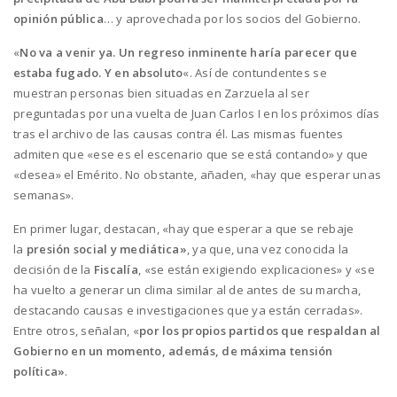
opinión pública
… y aprovechada por los socios del Gobierno.
«
No va a venir ya. Un regreso inminente haría parecer que
estaba fugado.
Y en absoluto
«. Así de contundentes se
muestran personas bien situadas en Zarzuela al ser
preguntadas por una vuelta de Juan Carlos I en los próximos días
tras el archivo de las causas contra él. Las mismas fuentes
admiten que «ese es el escenario que se está contando» y que
«desea» el Emérito. No obstante, añaden, «hay que esperar unas
semanas».
En primer lugar, destacan, «hay que esperar a que se rebaje
la
presión social y mediática»
, ya que, una vez conocida la
decisión de la
Fiscalía
, «se están exigiendo explicaciones» y «se
ha vuelto a generar un clima similar al de antes de su marcha,
destacando causas e investigaciones que ya están cerradas».
Entre otros, señalan, «
por los propios partidos que respaldan al
Gobierno en un momento, además, de máxima tensión
política»
.