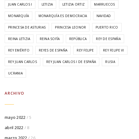
JUAN CARLOS I
LETIZIA
LETIZIA ORTIZ
MARRUECOS
MONARQUÍA
MONARQUÍA ES DEMOCRACIA
NAVIDAD
PRINCESA DE ASTURIAS
PRINCESA LEONOR
PUERTO RICO
REINA LETIZIA
REINA SOFÍA
REPÚBLICA
REY DE ESPAÑA
REY EMÉRITO
REYES DE ESPAÑA
REY FELIPE
REY FELIPE VI
REY JUAN CARLOS
REY JUAN CARLOS I DE ESPAÑA
RUSIA
UCRANIA
ARCHIVO
mayo 2022
/ 5
abril 2022
/ 8
marzo 2022
/ 26