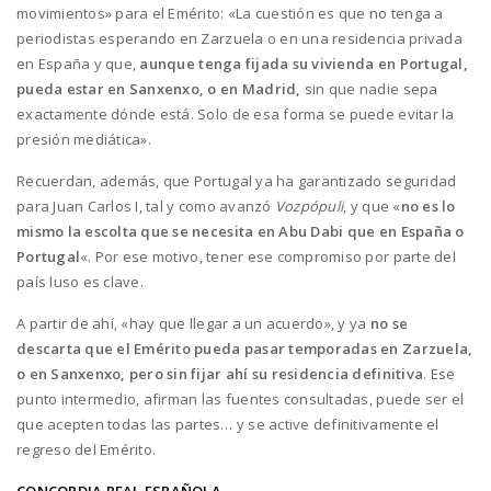
movimientos» para el Emérito: «La cuestión es que no tenga a
periodistas esperando en Zarzuela o en una residencia privada
en España y que,
aunque tenga fijada su vivienda en Portugal,
pueda estar en Sanxenxo, o en Madrid,
sin que nadie sepa
exactamente dónde está. Solo de esa forma se puede evitar la
presión mediática».
Recuerdan, además, que Portugal ya ha garantizado seguridad
para Juan Carlos I, tal y como avanzó
Vozpópuli
, y que «
no es lo
mismo la escolta que se necesita en Abu Dabi que en España o
Portugal
«. Por ese motivo, tener ese compromiso por parte del
país luso es clave.
A partir de ahí, «hay que llegar a un acuerdo», y ya
no se
descarta que el Emérito pueda pasar temporadas en Zarzuela,
o en Sanxenxo, pero sin fijar ahí su residencia definitiva
. Ese
punto intermedio, afirman las fuentes consultadas, puede ser el
que acepten todas las partes… y se active definitivamente el
regreso del Emérito.