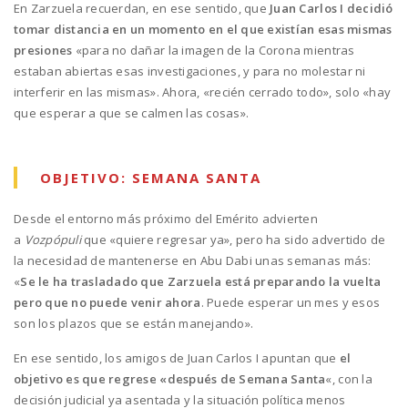
En Zarzuela recuerdan, en ese sentido, que
Juan Carlos I decidió
tomar distancia en un momento en el que existían esas mismas
presiones
«para no dañar la imagen de la Corona mientras
estaban abiertas esas investigaciones, y para no molestar ni
interferir en las mismas». Ahora, «recién cerrado todo», solo «hay
que esperar a que se calmen las cosas».
OBJETIVO: SEMANA SANTA
Desde el entorno más próximo del Emérito advierten
a
Vozpópuli
que «quiere regresar ya», pero ha sido advertido de
la necesidad de mantenerse en Abu Dabi unas semanas más:
«
Se le ha trasladado que Zarzuela está preparando la vuelta
pero que no puede venir ahora
. Puede esperar un mes y esos
son los plazos que se están manejando».
En ese sentido, los amigos de Juan Carlos I apuntan que
el
objetivo es que regrese «después de Semana Santa
«, con la
decisión judicial ya asentada y la situación política menos