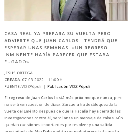
CASA REAL YA PREPARA SU VUELTA PERO
ADVIERTE QUE JUAN CARLOS I TENDRÁ QUE
ESPERAR UNAS SEMANAS: «UN REGRESO
INMINENTE HARÍA PARECER QUE ESTABA
FUGADO».
JESÚS ORTEGA
CREADA.
07-03-2022 | 11:00 H
FUENTE.
VOZPópuli |
Publicación VOZ Pópuli
El regreso de Juan Carlos I está más próximo que nunca
, pero
no será «en cuestión de días». Zarzuela ha desbloqueado la
vuelta del Emérito después de que la Fiscalía haya cerrado las
investigaciones contra él, pero lanza un mensaje de calma. Aún
quedan cuestiones importantes por resolver y
una salida
precipitada de Abu Dabi podría ser malinterpretada por la