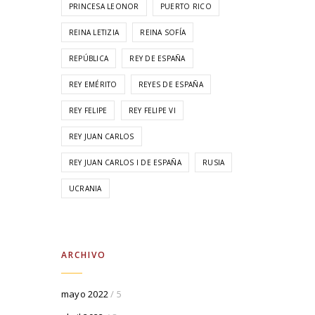
PRINCESA LEONOR
PUERTO RICO
REINA LETIZIA
REINA SOFÍA
REPÚBLICA
REY DE ESPAÑA
REY EMÉRITO
REYES DE ESPAÑA
REY FELIPE
REY FELIPE VI
REY JUAN CARLOS
REY JUAN CARLOS I DE ESPAÑA
RUSIA
UCRANIA
ARCHIVO
mayo 2022
/ 5