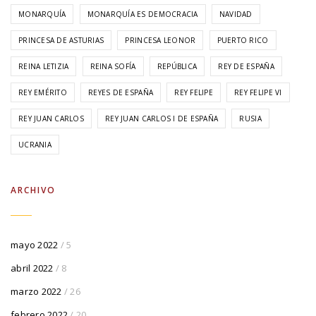
MONARQUÍA
MONARQUÍA ES DEMOCRACIA
NAVIDAD
PRINCESA DE ASTURIAS
PRINCESA LEONOR
PUERTO RICO
REINA LETIZIA
REINA SOFÍA
REPÚBLICA
REY DE ESPAÑA
REY EMÉRITO
REYES DE ESPAÑA
REY FELIPE
REY FELIPE VI
REY JUAN CARLOS
REY JUAN CARLOS I DE ESPAÑA
RUSIA
UCRANIA
ARCHIVO
mayo 2022
/ 5
abril 2022
/ 8
marzo 2022
/ 26
febrero 2022
/ 20