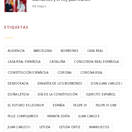
04 mayo
ETIQUETAS
AUDIENCIA
BARCELONA
BORBONES
CASA REAL
CASA REAL ESPAÑOLA
CATALUÑA
CONCORDIA REAL ESPAÑOLA
CONSTITUCIÓN ESPAÑOLA
CORONA
CORONA REAL
DEMOCRACIA
DINASTÍA DE LOS BORBONES
DON JUAN CARLOS I
DOÑA LETIZIA
DÍA DE LA CONSTITUCIÓN
EJERCITO ESPAÑOL
EL FUTURO ES LEONOR
ESPAÑA
FELIPE VI
FELIPE VI UNE
FELIZ CUMPLEAÑOS
INFANTA SOFÍA
JUAN CARLOS
JUAN CARLOS I
LETIZIA
LETIZIA ORTIZ
MARRUECOS