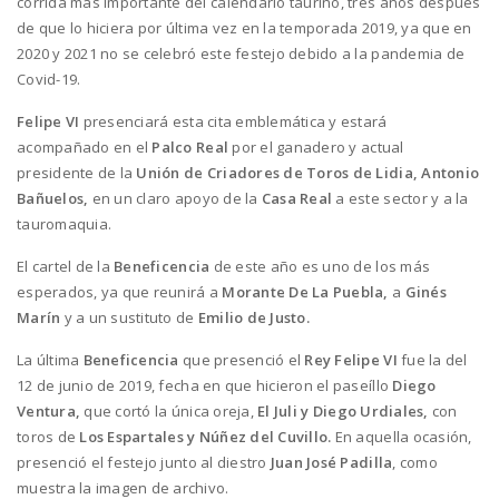
corrida más importante del calendario taurino, tres años después
de que lo hiciera por última vez en la temporada 2019, ya que en
2020 y 2021 no se celebró este festejo debido a la pandemia de
Covid-19.
Felipe VI
presenciará esta cita emblemática y estará
acompañado en el
Palco Real
por el ganadero y actual
presidente de la
Unión de Criadores de Toros de Lidia, Antonio
Bañuelos,
en un claro apoyo de la
Casa Real
a este sector y a la
tauromaquia.
El cartel de la
Beneficencia
de este año es uno de los más
esperados, ya que reunirá a
Morante De La Puebla,
a
Ginés
Marín
y a un sustituto de
Emilio de Justo.
La última
Beneficencia
que presenció el
Rey Felipe VI
fue la del
12 de junio de 2019, fecha en que hicieron el paseíllo
Diego
Ventura,
que cortó la única oreja,
El Juli y Diego Urdiales,
con
toros de
Los Espartales y Núñez del Cuvillo.
En aquella ocasión,
presenció el festejo junto al diestro
Juan José Padilla
, como
muestra la imagen de archivo.