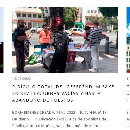
15/05/2022
1
RIDÍCULO TOTAL DEL REFERÉNDUM FAKE
C
EN SEVILLA: URNAS VACÍAS Y HASTA
U
ABANDONO DE PUESTOS
F
BORJA JIMENEZ CREADA. 14-05-2022 | 10:15 H FUENTE.
E
OK diario | Publicación Okd El alcalde socialista de
a
Sevilla, Antonio Muñoz, ha cedido más de veinte
c