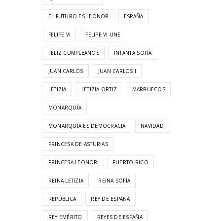
EL FUTURO ES LEONOR
ESPAÑA
FELIPE VI
FELIPE VI UNE
FELIZ CUMPLEAÑOS
INFANTA SOFÍA
JUAN CARLOS
JUAN CARLOS I
LETIZIA
LETIZIA ORTIZ
MARRUECOS
MONARQUÍA
MONARQUÍA ES DEMOCRACIA
NAVIDAD
PRINCESA DE ASTURIAS
PRINCESA LEONOR
PUERTO RICO
REINA LETIZIA
REINA SOFÍA
REPÚBLICA
REY DE ESPAÑA
REY EMÉRITO
REYES DE ESPAÑA