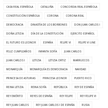
CASA REAL ESPAÑOLA
CATALUÑA
CONCORDIA REAL ESPAÑOLA
CONSTITUCIÓN ESPAÑOLA
CORONA
CORONA REAL
DEMOCRACIA
DINASTÍA DE LOS BORBONES
DON JUAN CARLOS I
DOÑA LETIZIA
DÍA DE LA CONSTITUCIÓN
EJERCITO ESPAÑOL
EL FUTURO ES LEONOR
ESPAÑA
FELIPE VI
FELIPE VI UNE
FELIZ CUMPLEAÑOS
INFANTA SOFÍA
JUAN CARLOS
JUAN CARLOS I
LETIZIA
LETIZIA ORTIZ
MARRUECOS
MONARQUÍA
MONARQUÍA ES DEMOCRACIA
NAVIDAD
PRINCESA DE ASTURIAS
PRINCESA LEONOR
PUERTO RICO
REINA LETIZIA
REINA SOFÍA
REPÚBLICA
REY DE ESPAÑA
REY EMÉRITO
REYES DE ESPAÑA
REY FELIPE
REY FELIPE VI
REY JUAN CARLOS
REY JUAN CARLOS I DE ESPAÑA
RUSIA