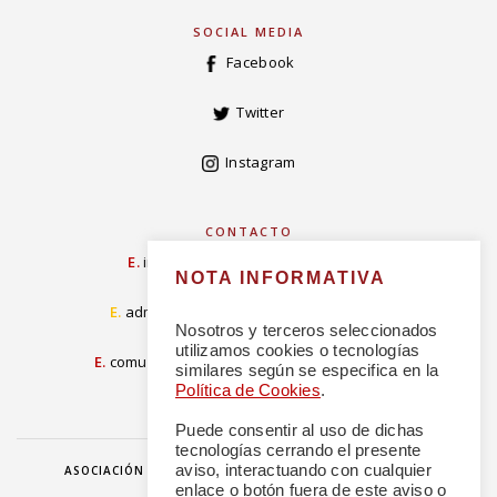
SOCIAL MEDIA
Facebook
Twitter
Instagram
CONTACTO
E.
info@concordiarealespanola.es
NOTA INFORMATIVA
E
.
admision@concordiarealespanola.es
Nosotros y terceros seleccionados
utilizamos cookies o tecnologías
E.
comunicacion@concordiarealespanola.es
similares según se especifica en la
Política de Cookies
.
Puede consentir al uso de dichas
tecnologías cerrando el presente
aviso, interactuando con cualquier
ASOCIACIÓN
HAZTE AMIGO
DONACIONES
NOTICIAS
enlace o botón fuera de este aviso o