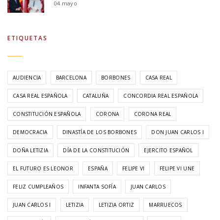
04 mayo
ETIQUETAS
AUDIENCIA
BARCELONA
BORBONES
CASA REAL
CASA REAL ESPAÑOLA
CATALUÑA
CONCORDIA REAL ESPAÑOLA
CONSTITUCIÓN ESPAÑOLA
CORONA
CORONA REAL
DEMOCRACIA
DINASTÍA DE LOS BORBONES
DON JUAN CARLOS I
DOÑA LETIZIA
DÍA DE LA CONSTITUCIÓN
EJERCITO ESPAÑOL
EL FUTURO ES LEONOR
ESPAÑA
FELIPE VI
FELIPE VI UNE
FELIZ CUMPLEAÑOS
INFANTA SOFÍA
JUAN CARLOS
JUAN CARLOS I
LETIZIA
LETIZIA ORTIZ
MARRUECOS