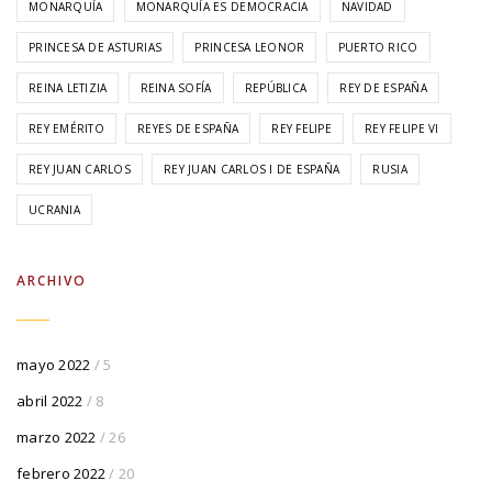
MONARQUÍA
MONARQUÍA ES DEMOCRACIA
NAVIDAD
PRINCESA DE ASTURIAS
PRINCESA LEONOR
PUERTO RICO
REINA LETIZIA
REINA SOFÍA
REPÚBLICA
REY DE ESPAÑA
REY EMÉRITO
REYES DE ESPAÑA
REY FELIPE
REY FELIPE VI
REY JUAN CARLOS
REY JUAN CARLOS I DE ESPAÑA
RUSIA
UCRANIA
ARCHIVO
mayo 2022
/ 5
abril 2022
/ 8
marzo 2022
/ 26
febrero 2022
/ 20