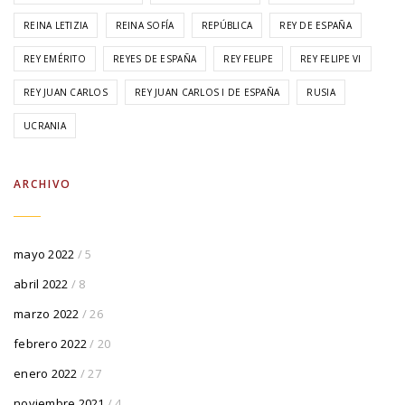
REINA LETIZIA
REINA SOFÍA
REPÚBLICA
REY DE ESPAÑA
REY EMÉRITO
REYES DE ESPAÑA
REY FELIPE
REY FELIPE VI
REY JUAN CARLOS
REY JUAN CARLOS I DE ESPAÑA
RUSIA
UCRANIA
ARCHIVO
mayo 2022
/ 5
abril 2022
/ 8
marzo 2022
/ 26
febrero 2022
/ 20
enero 2022
/ 27
noviembre 2021
/ 4