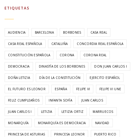
ETIQUETAS
AUDIENCIA
BARCELONA
BORBONES
CASA REAL
CASA REAL ESPAÑOLA
CATALUÑA
CONCORDIA REAL ESPAÑOLA
CONSTITUCIÓN ESPAÑOLA
CORONA
CORONA REAL
DEMOCRACIA
DINASTÍA DE LOS BORBONES
DON JUAN CARLOS I
DOÑA LETIZIA
DÍA DE LA CONSTITUCIÓN
EJERCITO ESPAÑOL
EL FUTURO ES LEONOR
ESPAÑA
FELIPE VI
FELIPE VI UNE
FELIZ CUMPLEAÑOS
INFANTA SOFÍA
JUAN CARLOS
JUAN CARLOS I
LETIZIA
LETIZIA ORTIZ
MARRUECOS
MONARQUÍA
MONARQUÍA ES DEMOCRACIA
NAVIDAD
PRINCESA DE ASTURIAS
PRINCESA LEONOR
PUERTO RICO