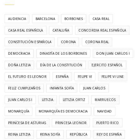
AUDIENCIA
BARCELONA
BORBONES
CASA REAL
CASA REAL ESPAÑOLA
CATALUÑA
CONCORDIA REAL ESPAÑOLA
CONSTITUCIÓN ESPAÑOLA
CORONA
CORONA REAL
DEMOCRACIA
DINASTÍA DE LOS BORBONES
DON JUAN CARLOS I
DOÑA LETIZIA
DÍA DE LA CONSTITUCIÓN
EJERCITO ESPAÑOL
EL FUTURO ES LEONOR
ESPAÑA
FELIPE VI
FELIPE VI UNE
FELIZ CUMPLEAÑOS
INFANTA SOFÍA
JUAN CARLOS
JUAN CARLOS I
LETIZIA
LETIZIA ORTIZ
MARRUECOS
MONARQUÍA
MONARQUÍA ES DEMOCRACIA
NAVIDAD
PRINCESA DE ASTURIAS
PRINCESA LEONOR
PUERTO RICO
REINA LETIZIA
REINA SOFÍA
REPÚBLICA
REY DE ESPAÑA