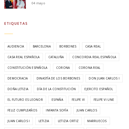
04 mayo
ETIQUETAS
AUDIENCIA
BARCELONA
BORBONES
CASA REAL
CASA REAL ESPAÑOLA
CATALUÑA
CONCORDIA REAL ESPAÑOLA
CONSTITUCIÓN ESPAÑOLA
CORONA
CORONA REAL
DEMOCRACIA
DINASTÍA DE LOS BORBONES
DON JUAN CARLOS I
DOÑA LETIZIA
DÍA DE LA CONSTITUCIÓN
EJERCITO ESPAÑOL
EL FUTURO ES LEONOR
ESPAÑA
FELIPE VI
FELIPE VI UNE
FELIZ CUMPLEAÑOS
INFANTA SOFÍA
JUAN CARLOS
JUAN CARLOS I
LETIZIA
LETIZIA ORTIZ
MARRUECOS