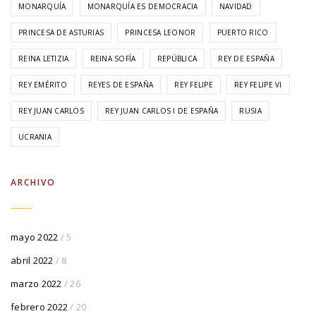
MONARQUÍA
MONARQUÍA ES DEMOCRACIA
NAVIDAD
PRINCESA DE ASTURIAS
PRINCESA LEONOR
PUERTO RICO
REINA LETIZIA
REINA SOFÍA
REPÚBLICA
REY DE ESPAÑA
REY EMÉRITO
REYES DE ESPAÑA
REY FELIPE
REY FELIPE VI
REY JUAN CARLOS
REY JUAN CARLOS I DE ESPAÑA
RUSIA
UCRANIA
ARCHIVO
mayo 2022
/ 5
abril 2022
/ 8
marzo 2022
/ 26
febrero 2022
/ 20