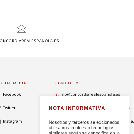
ONCORDIAREALESPANOLA.ES
OCIAL MEDIA
CONTACTO
Facebook
E.
info@concordiarealespanola.es
Twitter
E
.
admision@concordiarealespanola.es
NOTA INFORMATIVA
Instagram
E.
comunicacion@concordiarealespanola
Nosotros y terceros seleccionados
utilizamos cookies o tecnologías
similares según se especifica en la