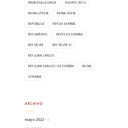
PRINCESA LEONOR
PUERTO RICO
REINA LETIZIA
REINA SOFÍA
REPÚBLICA
REY DE ESPAÑA
REY EMÉRITO
REYES DE ESPAÑA
REY FELIPE
REY FELIPE VI
REY JUAN CARLOS
REY JUAN CARLOS I DE ESPAÑA
RUSIA
UCRANIA
ARCHIVO
mayo 2022
/ 5