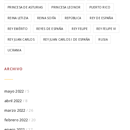
PRINCESA DE ASTURIAS
PRINCESA LEONOR
PUERTO RICO
REINA LETIZIA
REINA SOFÍA
REPÚBLICA
REY DE ESPAÑA
REY EMÉRITO
REYES DE ESPAÑA
REY FELIPE
REY FELIPE VI
REY JUAN CARLOS
REY JUAN CARLOS I DE ESPAÑA
RUSIA
UCRANIA
ARCHIVO
mayo 2022
/ 5
abril 2022
/ 8
marzo 2022
/ 26
febrero 2022
/ 20
enero 2022
/ 27