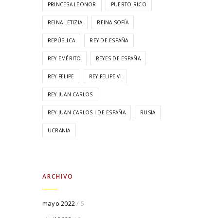
PRINCESA LEONOR
PUERTO RICO
REINA LETIZIA
REINA SOFÍA
REPÚBLICA
REY DE ESPAÑA
REY EMÉRITO
REYES DE ESPAÑA
REY FELIPE
REY FELIPE VI
REY JUAN CARLOS
REY JUAN CARLOS I DE ESPAÑA
RUSIA
UCRANIA
ARCHIVO
mayo 2022
/ 5