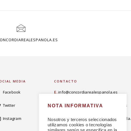
ONCORDIAREALESPANOLA.ES
OCIAL MEDIA
CONTACTO
Facebook
E.
info@concordiarealespanola.es
Twitter
E
.
admision@concordiarealespanola.es
NOTA INFORMATIVA
Instagram
E.
comunicacion@concordiarealespanola
Nosotros y terceros seleccionados
utilizamos cookies o tecnologías
similares según se especifica en la