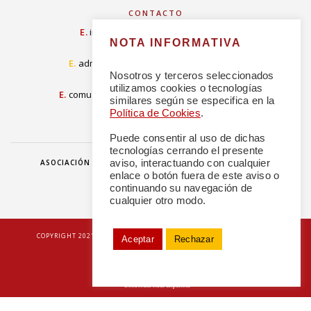
CONTACTO
E.
info@concordiarealespanola.es
NOTA INFORMATIVA
E
.
admision@concordiarealespanola.es
Nosotros y terceros seleccionados
utilizamos cookies o tecnologías
E.
comunicacion@concordiarealespanola.es
similares según se especifica en la
Política de Cookies
.
Puede consentir al uso de dichas
tecnologías cerrando el presente
aviso, interactuando con cualquier
ASOCIACIÓN
HAZTE AMIGO
DONACIONES
NOTICIAS
enlace o botón fuera de este aviso o
continuando su navegación de
cualquier otro modo.
|
COPYRIGHT 2021 © TODOS LOS DERECHOS RESERVADOS
POLÍTICA DE
Aceptar
Rechazar
PRIVACIDAD