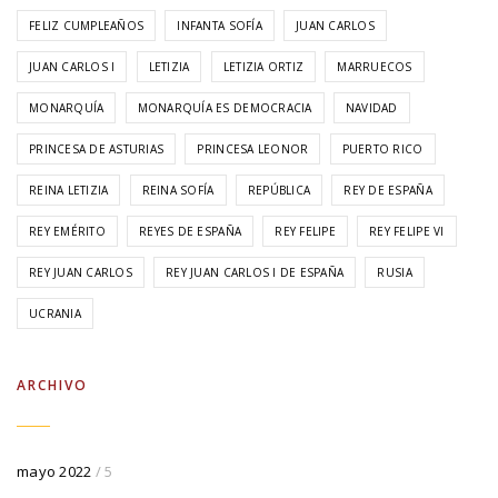
FELIZ CUMPLEAÑOS
INFANTA SOFÍA
JUAN CARLOS
JUAN CARLOS I
LETIZIA
LETIZIA ORTIZ
MARRUECOS
MONARQUÍA
MONARQUÍA ES DEMOCRACIA
NAVIDAD
PRINCESA DE ASTURIAS
PRINCESA LEONOR
PUERTO RICO
REINA LETIZIA
REINA SOFÍA
REPÚBLICA
REY DE ESPAÑA
REY EMÉRITO
REYES DE ESPAÑA
REY FELIPE
REY FELIPE VI
REY JUAN CARLOS
REY JUAN CARLOS I DE ESPAÑA
RUSIA
UCRANIA
ARCHIVO
mayo 2022
/ 5