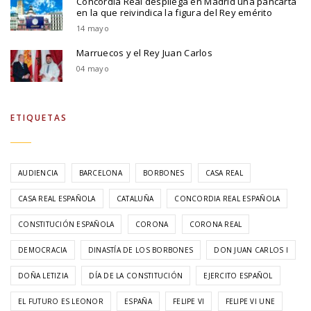
Concordia Real despliega en Madrid una pancarta
en la que reivindica la figura del Rey emérito
14 mayo
Marruecos y el Rey Juan Carlos
04 mayo
ETIQUETAS
AUDIENCIA
BARCELONA
BORBONES
CASA REAL
CASA REAL ESPAÑOLA
CATALUÑA
CONCORDIA REAL ESPAÑOLA
CONSTITUCIÓN ESPAÑOLA
CORONA
CORONA REAL
DEMOCRACIA
DINASTÍA DE LOS BORBONES
DON JUAN CARLOS I
DOÑA LETIZIA
DÍA DE LA CONSTITUCIÓN
EJERCITO ESPAÑOL
EL FUTURO ES LEONOR
ESPAÑA
FELIPE VI
FELIPE VI UNE