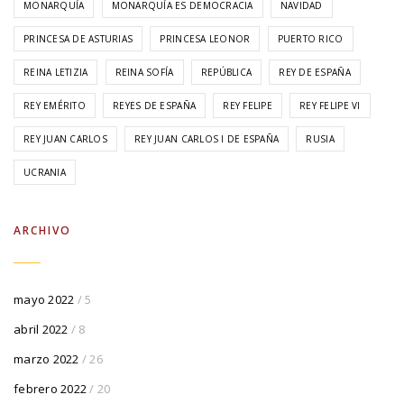
MONARQUÍA
MONARQUÍA ES DEMOCRACIA
NAVIDAD
PRINCESA DE ASTURIAS
PRINCESA LEONOR
PUERTO RICO
REINA LETIZIA
REINA SOFÍA
REPÚBLICA
REY DE ESPAÑA
REY EMÉRITO
REYES DE ESPAÑA
REY FELIPE
REY FELIPE VI
REY JUAN CARLOS
REY JUAN CARLOS I DE ESPAÑA
RUSIA
UCRANIA
ARCHIVO
mayo 2022
/ 5
abril 2022
/ 8
marzo 2022
/ 26
febrero 2022
/ 20