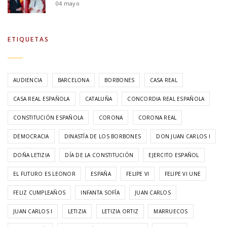
04 mayo
ETIQUETAS
AUDIENCIA
BARCELONA
BORBONES
CASA REAL
CASA REAL ESPAÑOLA
CATALUÑA
CONCORDIA REAL ESPAÑOLA
CONSTITUCIÓN ESPAÑOLA
CORONA
CORONA REAL
DEMOCRACIA
DINASTÍA DE LOS BORBONES
DON JUAN CARLOS I
DOÑA LETIZIA
DÍA DE LA CONSTITUCIÓN
EJERCITO ESPAÑOL
EL FUTURO ES LEONOR
ESPAÑA
FELIPE VI
FELIPE VI UNE
FELIZ CUMPLEAÑOS
INFANTA SOFÍA
JUAN CARLOS
JUAN CARLOS I
LETIZIA
LETIZIA ORTIZ
MARRUECOS