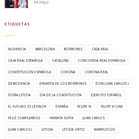
04 mayo
ETIQUETAS
AUDIENCIA
BARCELONA
BORBONES
CASA REAL
CASA REAL ESPAÑOLA
CATALUÑA
CONCORDIA REAL ESPAÑOLA
CONSTITUCIÓN ESPAÑOLA
CORONA
CORONA REAL
DEMOCRACIA
DINASTÍA DE LOS BORBONES
DON JUAN CARLOS I
DOÑA LETIZIA
DÍA DE LA CONSTITUCIÓN
EJERCITO ESPAÑOL
EL FUTURO ES LEONOR
ESPAÑA
FELIPE VI
FELIPE VI UNE
FELIZ CUMPLEAÑOS
INFANTA SOFÍA
JUAN CARLOS
JUAN CARLOS I
LETIZIA
LETIZIA ORTIZ
MARRUECOS