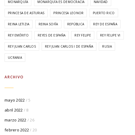
MONARQUÍA
MONARQUÍA ES DEMOCRACIA
NAVIDAD
PRINCESA DE ASTURIAS
PRINCESA LEONOR
PUERTO RICO
REINA LETIZIA
REINA SOFÍA
REPÚBLICA
REY DE ESPAÑA
REY EMÉRITO
REYES DE ESPAÑA
REY FELIPE
REY FELIPE VI
REY JUAN CARLOS
REY JUAN CARLOS I DE ESPAÑA
RUSIA
UCRANIA
ARCHIVO
mayo 2022
/ 5
abril 2022
/ 8
marzo 2022
/ 26
febrero 2022
/ 20