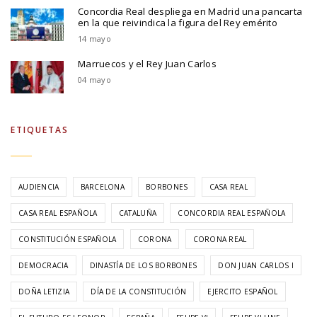
Concordia Real despliega en Madrid una pancarta
en la que reivindica la figura del Rey emérito
14 mayo
Marruecos y el Rey Juan Carlos
04 mayo
ETIQUETAS
AUDIENCIA
BARCELONA
BORBONES
CASA REAL
CASA REAL ESPAÑOLA
CATALUÑA
CONCORDIA REAL ESPAÑOLA
CONSTITUCIÓN ESPAÑOLA
CORONA
CORONA REAL
DEMOCRACIA
DINASTÍA DE LOS BORBONES
DON JUAN CARLOS I
DOÑA LETIZIA
DÍA DE LA CONSTITUCIÓN
EJERCITO ESPAÑOL