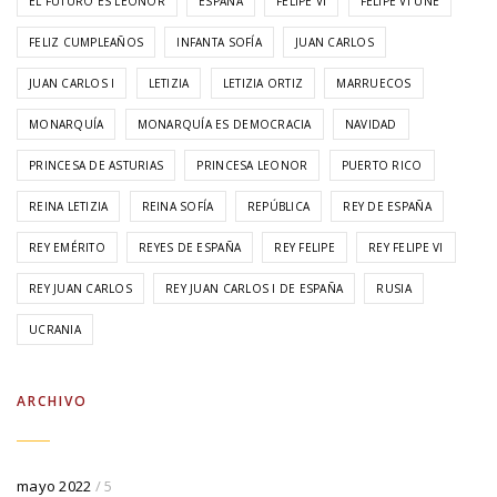
EL FUTURO ES LEONOR
ESPAÑA
FELIPE VI
FELIPE VI UNE
FELIZ CUMPLEAÑOS
INFANTA SOFÍA
JUAN CARLOS
JUAN CARLOS I
LETIZIA
LETIZIA ORTIZ
MARRUECOS
MONARQUÍA
MONARQUÍA ES DEMOCRACIA
NAVIDAD
PRINCESA DE ASTURIAS
PRINCESA LEONOR
PUERTO RICO
REINA LETIZIA
REINA SOFÍA
REPÚBLICA
REY DE ESPAÑA
REY EMÉRITO
REYES DE ESPAÑA
REY FELIPE
REY FELIPE VI
REY JUAN CARLOS
REY JUAN CARLOS I DE ESPAÑA
RUSIA
UCRANIA
ARCHIVO
mayo 2022
/ 5