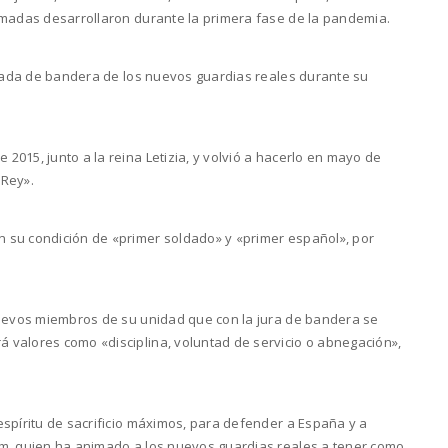
rmadas desarrollaron durante la primera fase de la pandemia.
jurada de bandera de los nuevos guardias reales durante su
015, junto a la reina Letizia, y volvió a hacerlo en mayo de
 Rey».
 su condición de «primer soldado» y «primer español», por
 nuevos miembros de su unidad que con la jura de bandera se
 valores como «disciplina, voluntad de servicio o abnegación»,
espíritu de sacrificio máximos, para defender a España y a
om, quien ha animado a los nuevos guardias reales a tener como