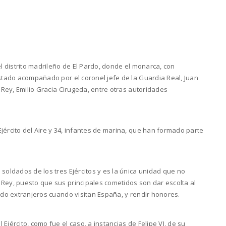
el distrito madrileño de El Pardo, donde el monarca, con
estado acompañado por el coronel jefe de la Guardia Real, Juan
l Rey, Emilio Gracia Cirugeda, entre otras autoridades
jército del Aire y 34, infantes de marina, que han formado parte
 soldados de los tres Ejércitos y es la única unidad que no
 Rey, puesto que sus principales cometidos son dar escolta al
tado extranjeros cuando visitan España, y rendir honores.
Ejército, como fue el caso, a instancias de Felipe VI, de su