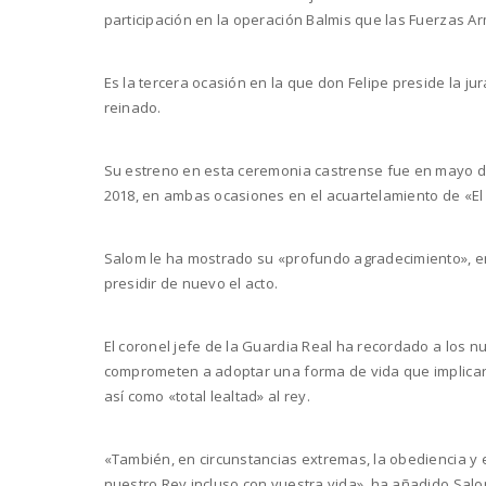
participación en la operación Balmis que las Fuerzas A
Es la tercera ocasión en la que don Felipe preside la 
reinado.
Su estreno en esta ceremonia castrense fue en mayo de 2
2018, en ambas ocasiones en el acuartelamiento de «El
Salom le ha mostrado su «profundo agradecimiento», en
presidir de nuevo el acto.
El coronel jefe de la Guardia Real ha recordado a los
comprometen a adoptar una forma de vida que implicará
así como «total lealtad» al rey.
«También, en circunstancias extremas, la obediencia y 
nuestro Rey incluso con vuestra vida», ha añadido Sal