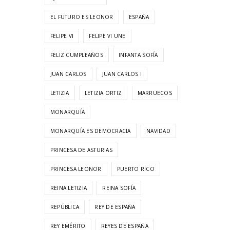
EL FUTURO ES LEONOR
ESPAÑA
FELIPE VI
FELIPE VI UNE
FELIZ CUMPLEAÑOS
INFANTA SOFÍA
JUAN CARLOS
JUAN CARLOS I
LETIZIA
LETIZIA ORTIZ
MARRUECOS
MONARQUÍA
MONARQUÍA ES DEMOCRACIA
NAVIDAD
PRINCESA DE ASTURIAS
PRINCESA LEONOR
PUERTO RICO
REINA LETIZIA
REINA SOFÍA
REPÚBLICA
REY DE ESPAÑA
REY EMÉRITO
REYES DE ESPAÑA