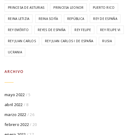
PRINCESA DE ASTURIAS
PRINCESA LEONOR
PUERTO RICO
REINA LETIZIA
REINA SOFÍA
REPÚBLICA
REY DE ESPAÑA
REY EMÉRITO
REYES DE ESPAÑA
REY FELIPE
REY FELIPE VI
REY JUAN CARLOS
REY JUAN CARLOS I DE ESPAÑA
RUSIA
UCRANIA
ARCHIVO
mayo 2022
/ 5
abril 2022
/ 8
marzo 2022
/ 26
febrero 2022
/ 20
enero 2022
/ 27