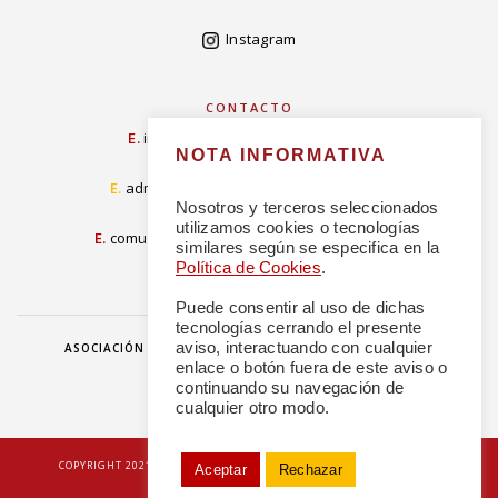
Instagram
CONTACTO
E.
info@concordiarealespanola.es
NOTA INFORMATIVA
E
.
admision@concordiarealespanola.es
Nosotros y terceros seleccionados
utilizamos cookies o tecnologías
E.
comunicacion@concordiarealespanola.es
similares según se especifica en la
Política de Cookies
.
Puede consentir al uso de dichas
tecnologías cerrando el presente
aviso, interactuando con cualquier
ASOCIACIÓN
HAZTE AMIGO
DONACIONES
NOTICIAS
enlace o botón fuera de este aviso o
continuando su navegación de
cualquier otro modo.
|
COPYRIGHT 2021 © TODOS LOS DERECHOS RESERVADOS
POLÍTICA DE
Aceptar
Rechazar
PRIVACIDAD