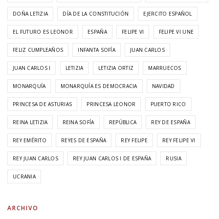
DOÑA LETIZIA
DÍA DE LA CONSTITUCIÓN
EJERCITO ESPAÑOL
EL FUTURO ES LEONOR
ESPAÑA
FELIPE VI
FELIPE VI UNE
FELIZ CUMPLEAÑOS
INFANTA SOFÍA
JUAN CARLOS
JUAN CARLOS I
LETIZIA
LETIZIA ORTIZ
MARRUECOS
MONARQUÍA
MONARQUÍA ES DEMOCRACIA
NAVIDAD
PRINCESA DE ASTURIAS
PRINCESA LEONOR
PUERTO RICO
REINA LETIZIA
REINA SOFÍA
REPÚBLICA
REY DE ESPAÑA
REY EMÉRITO
REYES DE ESPAÑA
REY FELIPE
REY FELIPE VI
REY JUAN CARLOS
REY JUAN CARLOS I DE ESPAÑA
RUSIA
UCRANIA
ARCHIVO