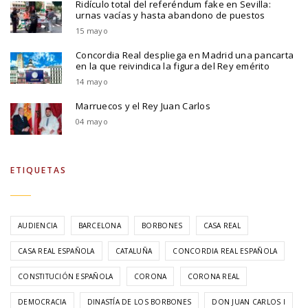
Ridículo total del referéndum fake en Sevilla:
urnas vacías y hasta abandono de puestos
15 mayo
Concordia Real despliega en Madrid una pancarta
en la que reivindica la figura del Rey emérito
14 mayo
Marruecos y el Rey Juan Carlos
04 mayo
ETIQUETAS
AUDIENCIA
BARCELONA
BORBONES
CASA REAL
CASA REAL ESPAÑOLA
CATALUÑA
CONCORDIA REAL ESPAÑOLA
CONSTITUCIÓN ESPAÑOLA
CORONA
CORONA REAL
DEMOCRACIA
DINASTÍA DE LOS BORBONES
DON JUAN CARLOS I