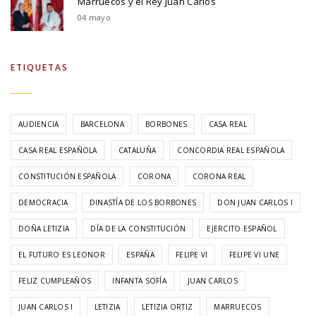
Marruecos y el Rey Juan Carlos
04 mayo
ETIQUETAS
AUDIENCIA
BARCELONA
BORBONES
CASA REAL
CASA REAL ESPAÑOLA
CATALUÑA
CONCORDIA REAL ESPAÑOLA
CONSTITUCIÓN ESPAÑOLA
CORONA
CORONA REAL
DEMOCRACIA
DINASTÍA DE LOS BORBONES
DON JUAN CARLOS I
DOÑA LETIZIA
DÍA DE LA CONSTITUCIÓN
EJERCITO ESPAÑOL
EL FUTURO ES LEONOR
ESPAÑA
FELIPE VI
FELIPE VI UNE
FELIZ CUMPLEAÑOS
INFANTA SOFÍA
JUAN CARLOS
JUAN CARLOS I
LETIZIA
LETIZIA ORTIZ
MARRUECOS