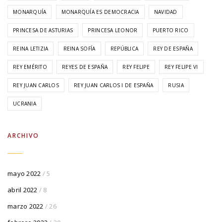
MONARQUÍA
MONARQUÍA ES DEMOCRACIA
NAVIDAD
PRINCESA DE ASTURIAS
PRINCESA LEONOR
PUERTO RICO
REINA LETIZIA
REINA SOFÍA
REPÚBLICA
REY DE ESPAÑA
REY EMÉRITO
REYES DE ESPAÑA
REY FELIPE
REY FELIPE VI
REY JUAN CARLOS
REY JUAN CARLOS I DE ESPAÑA
RUSIA
UCRANIA
ARCHIVO
mayo 2022
/ 5
abril 2022
/ 8
marzo 2022
/ 26