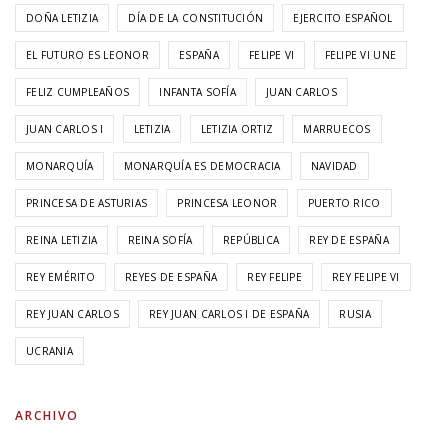
DOÑA LETIZIA
DÍA DE LA CONSTITUCIÓN
EJERCITO ESPAÑOL
EL FUTURO ES LEONOR
ESPAÑA
FELIPE VI
FELIPE VI UNE
FELIZ CUMPLEAÑOS
INFANTA SOFÍA
JUAN CARLOS
JUAN CARLOS I
LETIZIA
LETIZIA ORTIZ
MARRUECOS
MONARQUÍA
MONARQUÍA ES DEMOCRACIA
NAVIDAD
PRINCESA DE ASTURIAS
PRINCESA LEONOR
PUERTO RICO
REINA LETIZIA
REINA SOFÍA
REPÚBLICA
REY DE ESPAÑA
REY EMÉRITO
REYES DE ESPAÑA
REY FELIPE
REY FELIPE VI
REY JUAN CARLOS
REY JUAN CARLOS I DE ESPAÑA
RUSIA
UCRANIA
ARCHIVO