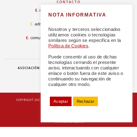
CONTACTO
E.
info@concordiarealespanola.es
NOTA INFORMATIVA
E
.
admision@concordiarealespanola.es
Nosotros y terceros seleccionados
utilizamos cookies o tecnologías
E.
comunicacion@concordiarealespanola.es
similares según se especifica en la
Política de Cookies
.
Puede consentir al uso de dichas
tecnologías cerrando el presente
aviso, interactuando con cualquier
ASOCIACIÓN
HAZTE AMIGO
DONACIONES
NOTICIAS
enlace o botón fuera de este aviso o
continuando su navegación de
cualquier otro modo.
|
COPYRIGHT 2021 © TODOS LOS DERECHOS RESERVADOS
POLÍTICA DE
Aceptar
Rechazar
PRIVACIDAD