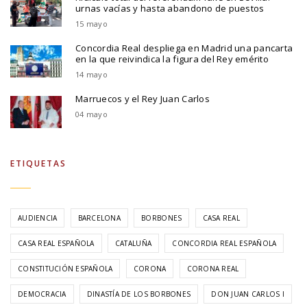
urnas vacías y hasta abandono de puestos
15 mayo
Concordia Real despliega en Madrid una pancarta
en la que reivindica la figura del Rey emérito
14 mayo
Marruecos y el Rey Juan Carlos
04 mayo
ETIQUETAS
AUDIENCIA
BARCELONA
BORBONES
CASA REAL
CASA REAL ESPAÑOLA
CATALUÑA
CONCORDIA REAL ESPAÑOLA
CONSTITUCIÓN ESPAÑOLA
CORONA
CORONA REAL
DEMOCRACIA
DINASTÍA DE LOS BORBONES
DON JUAN CARLOS I