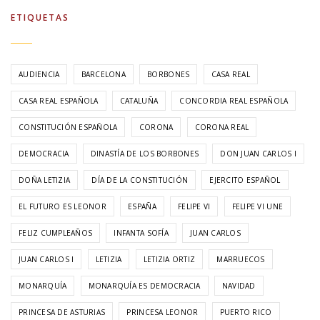
ETIQUETAS
AUDIENCIA
BARCELONA
BORBONES
CASA REAL
CASA REAL ESPAÑOLA
CATALUÑA
CONCORDIA REAL ESPAÑOLA
CONSTITUCIÓN ESPAÑOLA
CORONA
CORONA REAL
DEMOCRACIA
DINASTÍA DE LOS BORBONES
DON JUAN CARLOS I
DOÑA LETIZIA
DÍA DE LA CONSTITUCIÓN
EJERCITO ESPAÑOL
EL FUTURO ES LEONOR
ESPAÑA
FELIPE VI
FELIPE VI UNE
FELIZ CUMPLEAÑOS
INFANTA SOFÍA
JUAN CARLOS
JUAN CARLOS I
LETIZIA
LETIZIA ORTIZ
MARRUECOS
MONARQUÍA
MONARQUÍA ES DEMOCRACIA
NAVIDAD
PRINCESA DE ASTURIAS
PRINCESA LEONOR
PUERTO RICO