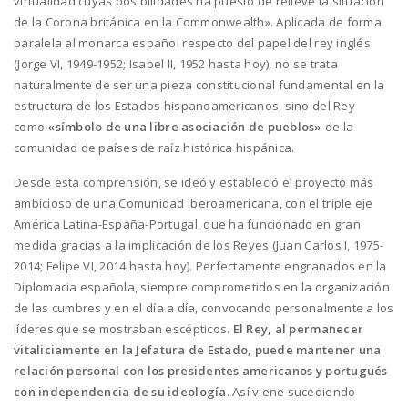
virtualidad cuyas posibilidades ha puesto de relieve la situación
de la Corona británica en la Commonwealth». Aplicada de forma
paralela al monarca español respecto del papel del rey inglés
(Jorge VI, 1949-1952; Isabel II, 1952 hasta hoy), no se trata
naturalmente de ser una pieza constitucional fundamental en la
estructura de los Estados hispanoamericanos, sino del Rey
como
«símbolo de una libre asociación de pueblos»
de la
comunidad de países de raíz histórica hispánica.
Desde esta comprensión, se ideó y estableció el proyecto más
ambicioso de una Comunidad Iberoamericana, con el triple eje
América Latina-España-Portugal, que ha funcionado en gran
medida gracias a la implicación de los Reyes (Juan Carlos I, 1975-
2014; Felipe VI, 2014 hasta hoy). Perfectamente engranados en la
Diplomacia española, siempre comprometidos en la organización
de las cumbres y en el día a día, convocando personalmente a los
líderes que se mostraban escépticos.
El Rey, al permanecer
vitaliciamente en la Jefatura de Estado, puede mantener una
relación personal con los presidentes americanos y portugués
con independencia de su ideología.
Así viene sucediendo