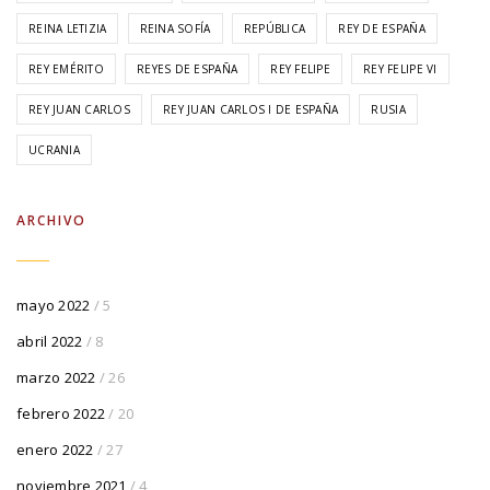
REINA LETIZIA
REINA SOFÍA
REPÚBLICA
REY DE ESPAÑA
REY EMÉRITO
REYES DE ESPAÑA
REY FELIPE
REY FELIPE VI
REY JUAN CARLOS
REY JUAN CARLOS I DE ESPAÑA
RUSIA
UCRANIA
ARCHIVO
mayo 2022
/ 5
abril 2022
/ 8
marzo 2022
/ 26
febrero 2022
/ 20
enero 2022
/ 27
noviembre 2021
/ 4