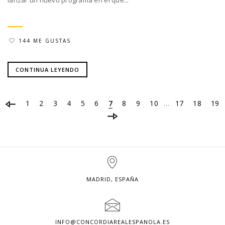
144 ME GUSTAS
CONTINUA LEYENDO
1
2
3
4
5
6
7
8
9
10
17
18
19
…
MADRID, ESPAÑA
INFO@CONCORDIAREALESPANOLA.ES